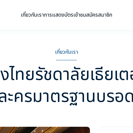
เกี่ยวกับเรา
การแสดง
บัตรเข้าชม
สมัครสมาชิก
เมืองไทยรัชดาลัยเธียเตอร
เกี่ยวกับเรา
องไทยรัชดาลัยเธียเตอ
ติดต่อเรา
 CAMP
งละครมาตรฐานบรอดเ
่าวสารและเบื้องหลัง
โทร:
02-354-2681
อีเมล:
sales@scenari
มัครสมาชิก
ซื้อบัตร
สมัครสมาชิก
่วมงานกับเรา