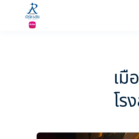
เมื
เกี่ยวกับเรา
R
โร
การแสดง
ข
มิวสิคัล และละครเวที
ส
คอนเสิร์ต
โปรดักชันต่างประเทศ
ร