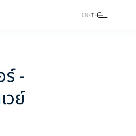
EN
TH
/
์
ร์ -
วย์
o.co.th